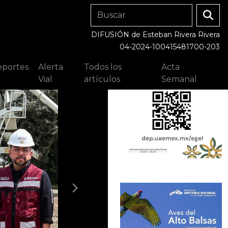
DIFUSIÓN de Esteban Rivera Rivera
04-2024-100415481700-203
portes
Alerta
Todos los
Acta
Vial
artículos
Semanal