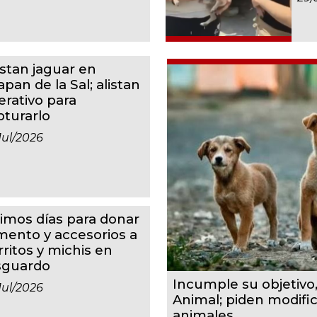
istan jaguar en
apan de la Sal; alistan
erativo para
pturarlo
jul/2026
timos días para donar
imento y accesorios a
rritos y michis en
sguardo
Incumple su objetivo
jul/2026
Animal; piden modifi
animales