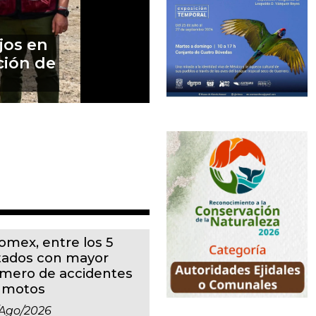
 que no
 las
omex, entre los 5
tados con mayor
mero de accidentes
 motos
ago/2026