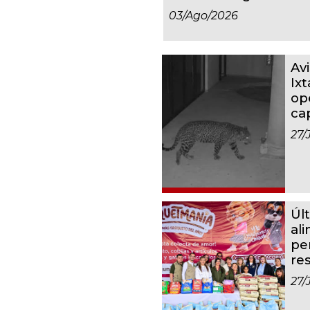
03/ago/2026
Av
Ixt
op
ca
27/
Úl
al
pe
re
27/