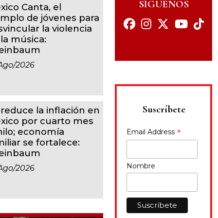
SÍGUENOS
xico Canta, el
emplo de jóvenes para
vincular la violencia
 la música:
einbaum
ago/2026
Suscríbete
 reduce la inflación en
xico por cuarto mes
 hilo; economía
*
Email Address
iliar se fortalece:
einbaum
Nombre
ago/2026