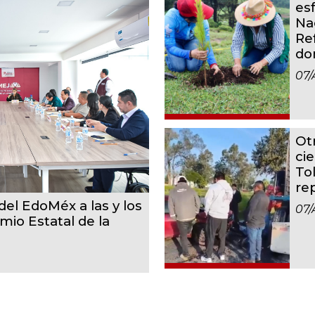
es
Na
Re
do
07/
Ot
cie
To
re
el EdoMéx a las y los
07/
mio Estatal de la