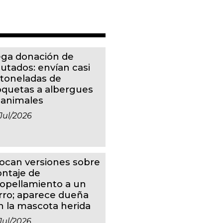
ga donación de
putados: envían casi
 toneladas de
oquetas a albergues
 animales
jul/2026
ocan versiones sobre
ntaje de
ropellamiento a un
rro; aparece dueña
n la mascota herida
jul/2026