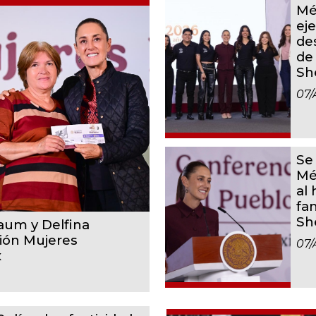
Mé
ej
des
de
Sh
07/
Se
Mé
al
fam
Sh
um y Delfina
sión Mujeres
07/
x