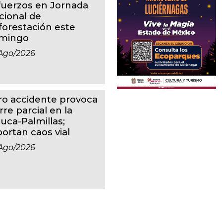
fuerzos en Jornada
cional de
forestación este
mingo
ago/2026
ro accidente provoca
rre parcial en la
luca-Palmillas;
portan caos vial
ago/2026