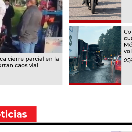
Co
cu
Mé
vo
a cierre parcial en la
05/
rtan caos vial
ticias