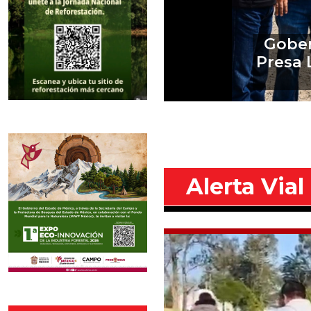
Marta 
sé 
Alerta Vial