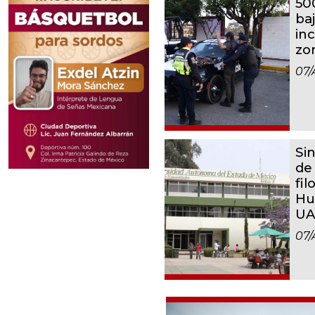
500
ba
inc
zo
07/
Si
de
fil
Hu
UA
07/