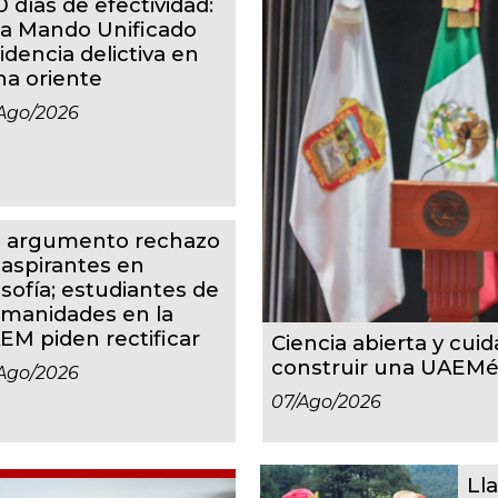
 días de efectividad:
ja Mando Unificado
idencia delictiva en
na oriente
ago/2026
n argumento rechazo
 aspirantes en
osofía; estudiantes de
manidades en la
EM piden rectificar
Ciencia abierta y cuid
construir una UAEMéx
ago/2026
07/ago/2026
Ll