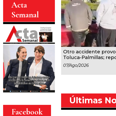
Acta
Semanal
Otro accidente provoc
Toluca-Palmillas; repo
07/ago/2026
Últimas No
Facebook