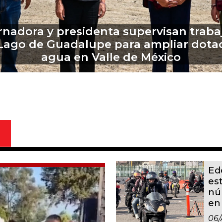
Zarza inaugura la exposición 'Todo lo
nombra arde', reflexión sobre retos de
mujeres
Ed
es
nú
en
06/