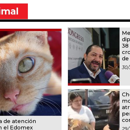
imal
Me
di
38
cr
de
30/
Ch
mo
at
pe
co
a de atención
en el Edomex
29/