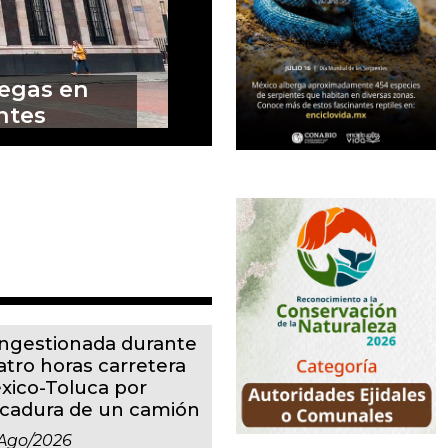
remos en
m
ngestionada durante
atro horas carretera
xico-Toluca por
lcadura de un camión
ago/2026