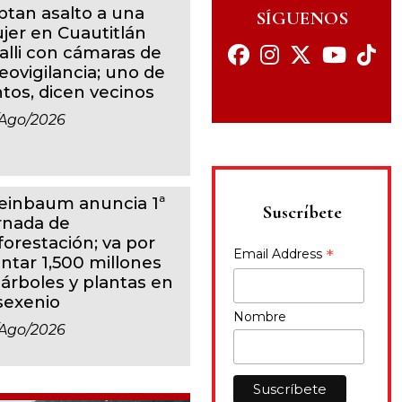
ptan asalto a una
SÍGUENOS
jer en Cuautitlán
calli con cámaras de
eovigilancia; uno de
ntos, dicen vecinos
ago/2026
einbaum anuncia 1ª
Suscríbete
rnada de
forestación; va por
*
Email Address
antar 1,500 millones
 árboles y plantas en
 sexenio
Nombre
ago/2026