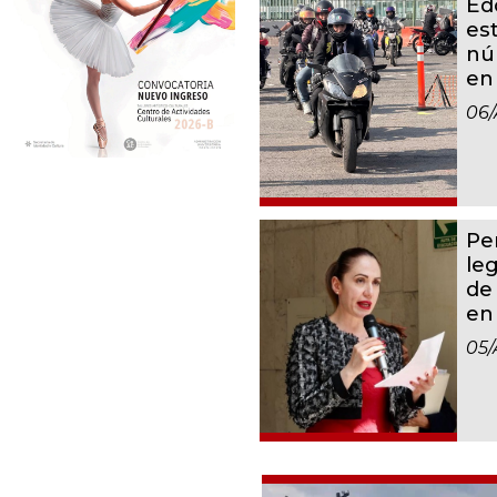
Ed
es
nú
en
06/
Per
leg
de
en
05/