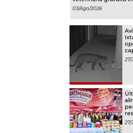
03/ago/2026
Av
Ixt
op
ca
27/
Úl
al
pe
re
27/