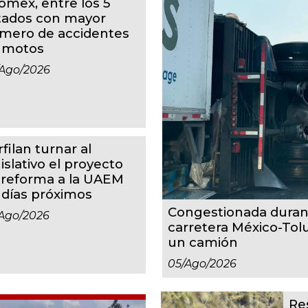
omex, entre los 5
tados con mayor
mero de accidentes
 motos
ago/2026
filan turnar al
islativo el proyecto
 reforma a la UAEM
 días próximos
Congestionada duran
ago/2026
carretera México-Tol
un camión
05/ago/2026
Re