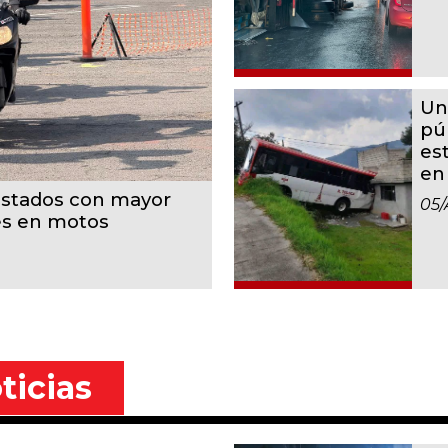
Un
pú
es
en
estados con mayor
05/
es en motos
ticias