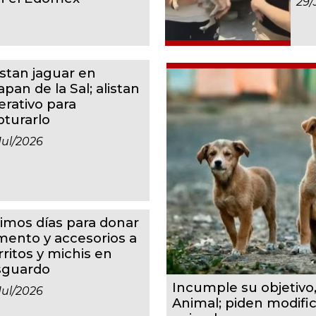
29/
istan jaguar en
apan de la Sal; alistan
erativo para
pturarlo
jul/2026
timos días para donar
imento y accesorios a
rritos y michis en
sguardo
Incumple su objetivo
jul/2026
Animal; piden modifi