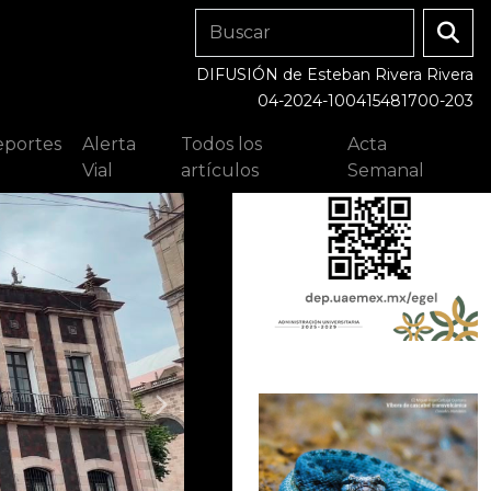
DIFUSIÓN de Esteban Rivera Rivera
04-2024-100415481700-203
portes
Alerta
Todos los
Acta
Vial
artículos
Semanal