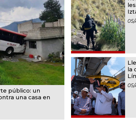
le
Iz
05/
Ll
la
Lí
05/
te público: un
contra una casa en