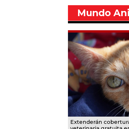
Mundo An
Extenderán cobertur
veterinaria gratuita 