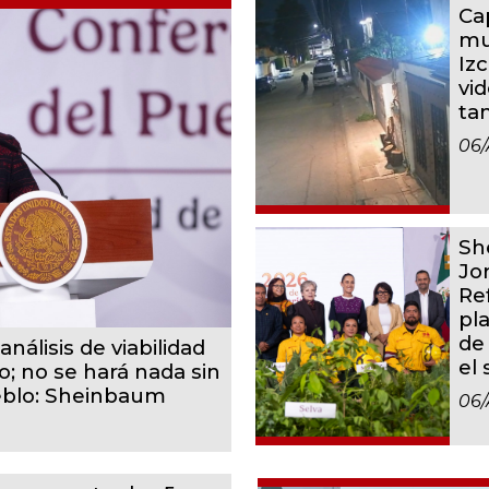
Ca
mu
Iz
vid
ta
06/
Sh
Jo
Re
pl
de
análisis de viabilidad
el
o; no se hará nada sin
eblo: Sheinbaum
06/