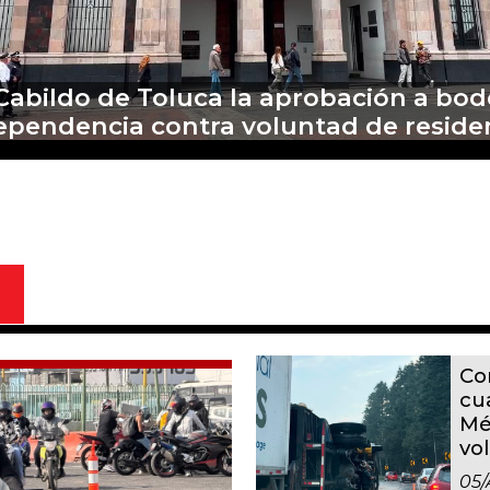
ecen relaciones México y Perú; "segui
defensa de Pedro Castillo": Sheinbau
Co
cu
Mé
vo
05/