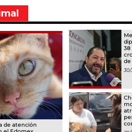
imal
Me
di
38
cr
de
30/
Ch
mo
at
pe
co
a de atención
en el Edomex