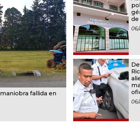
po
gé
de
06/
De
Ri
ali
ma
ofi
maniobra fallida en
06/