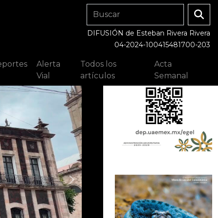
DIFUSIÓN de Esteban Rivera Rivera
04-2024-100415481700-203
portes
Alerta
Todos los
Acta
Vial
artículos
Semanal