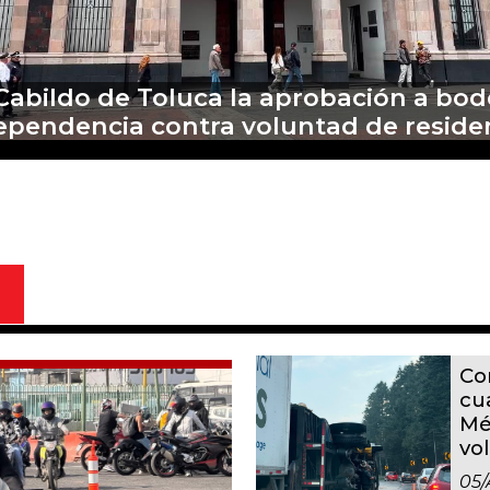
ecen relaciones México y Perú; "segui
defensa de Pedro Castillo": Sheinbau
Co
cu
Mé
vo
05/