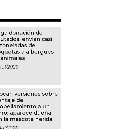
ga donación de
putados: envían casi
 toneladas de
oquetas a albergues
 animales
jul/2026
ocan versiones sobre
ntaje de
ropellamiento a un
rro; aparece dueña
n la mascota herida
jul/2026