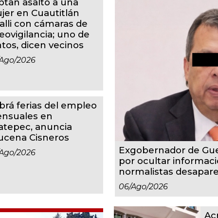
ptan asalto a una
jer en Cuautitlán
calli con cámaras de
eovigilancia; uno de
ntos, dicen vecinos
ago/2026
brá ferias del empleo
nsuales en
atepec, anuncia
ucena Cisneros
Exgobernador de Gue
ago/2026
por ocultar informaci
normalistas desapare
06/ago/2026
Ac