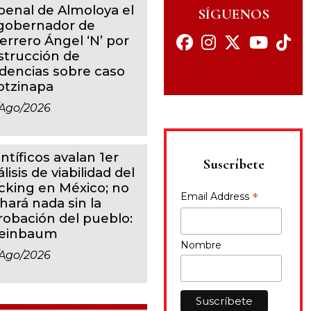
 penal de Almoloya el
SÍGUENOS
gobernador de
errero Ángel ‘N’ por
strucción de
idencias sobre caso
otzinapa
ago/2026
ntíficos avalan 1er
Suscríbete
lisis de viabilidad del
acking en México; no
*
Email Address
hará nada sin la
robación del pueblo:
einbaum
Nombre
ago/2026