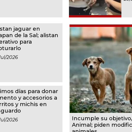
istan jaguar en
apan de la Sal; alistan
erativo para
pturarlo
jul/2026
timos días para donar
imento y accesorios a
rritos y michis en
sguardo
Incumple su objetivo
jul/2026
Animal; piden modifi
animales