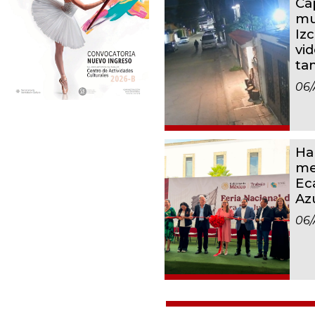
Ca
mu
Iz
vid
ta
06/
Ha
me
Ec
Az
06/