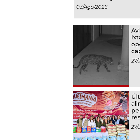
03/ago/2026
Av
Ixt
op
ca
27/
Úl
al
pe
re
27/