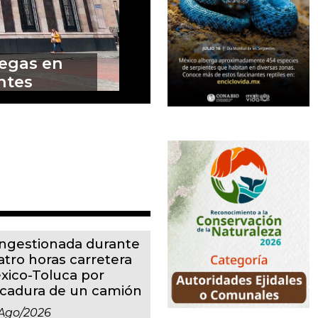
remos en
m
ngestionada durante
atro horas carretera
xico-Toluca por
lcadura de un camión
ago/2026