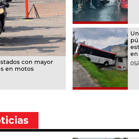
Un
pú
es
en
estados con mayor
05/
es en motos
ticias