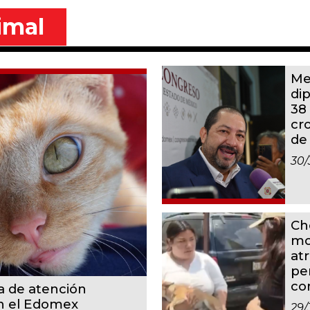
imal
Me
di
38
cr
de
30/
Ch
mo
at
pe
co
a de atención
en el Edomex
29/