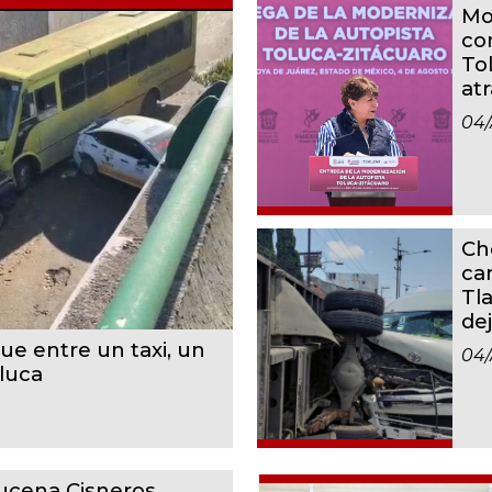
Mo
co
To
at
04
Ch
ca
Tl
dej
e entre un taxi, un
04
luca
ucena Cisneros