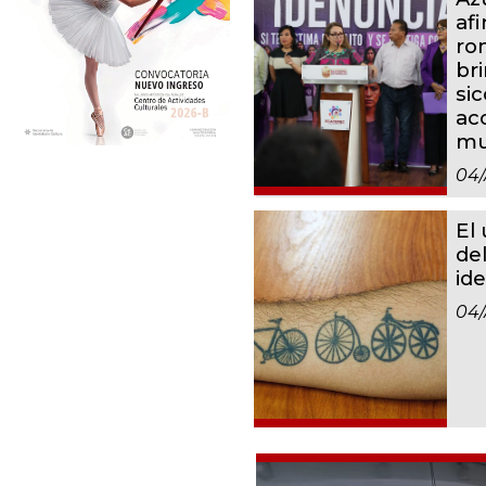
af
ro
br
sic
ac
mu
04
El
del
id
04