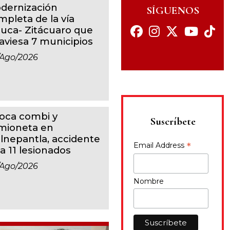
dernización
SÍGUENOS
mpleta de la vía
luca- Zitácuaro que
raviesa 7 municipios
/ago/2026
oca combi y
Suscríbete
mioneta en
alnepantla, accidente
*
Email Address
a 11 lesionados
/ago/2026
Nombre