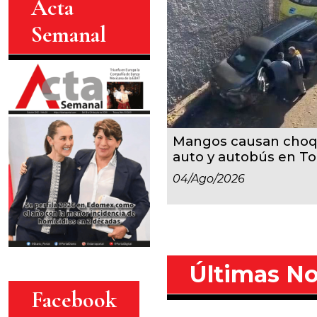
Acta
Semanal
Mangos causan choqu
auto y autobús en To
04/ago/2026
Últimas No
Facebook