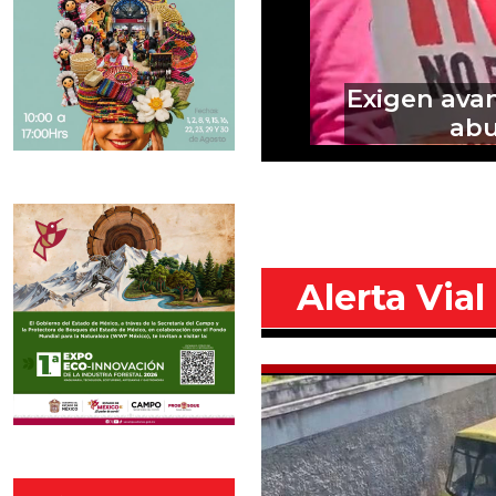
Sin mi
pre
Alerta Vial