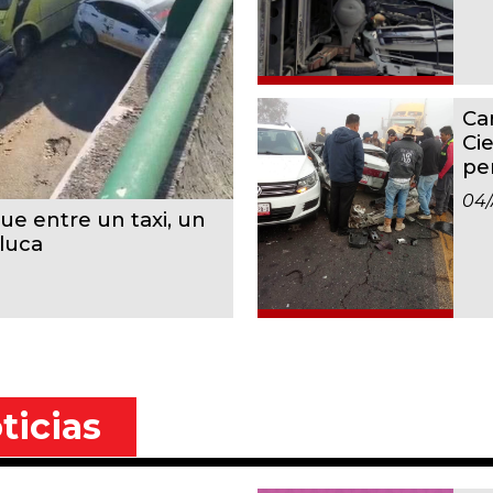
Ca
Ci
pe
04
e entre un taxi, un
luca
ticias