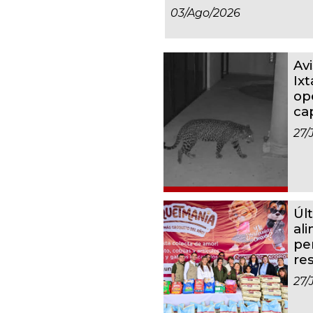
03/ago/2026
Av
Ixt
op
ca
27/
Úl
al
pe
re
27/