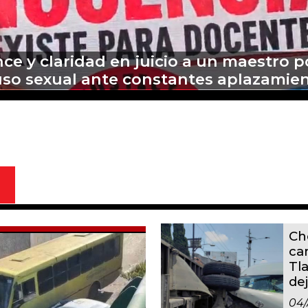
edo a la revisión fiscal Nancy Nápoles 
sunto desfalco a las arcas de Tenanc
Ch
ca
Tl
dej
04