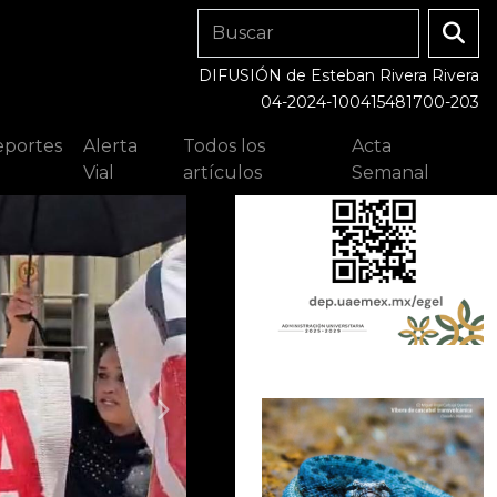
DIFUSIÓN de Esteban Rivera Rivera
04-2024-100415481700-203
portes
Alerta
Todos los
Acta
Vial
artículos
Semanal