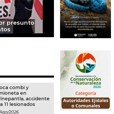
ante el
ingo
oca combi y
mioneta en
alnepantla, accidente
a 11 lesionados
/ago/2026