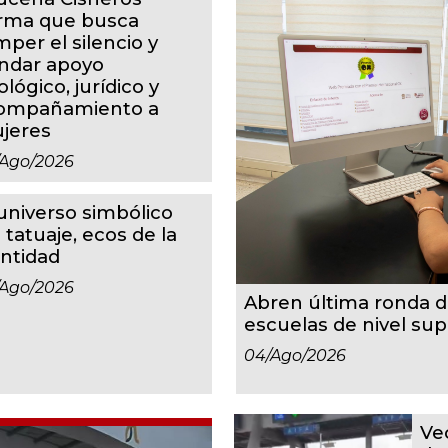
irma que busca
mper el silencio y
indar apoyo
ológico, jurídico y
ompañamiento a
jeres
/ago/2026
 universo simbólico
 tatuaje, ecos de la
entidad
/ago/2026
Abren última ronda d
escuelas de nivel su
04/ago/2026
Ve