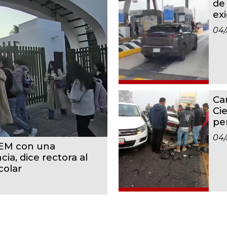
de
ex
04
Ca
Ci
pe
04
EM con una
ia, dice rectora al
colar