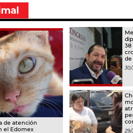
imal
Me
di
38
cr
de
30/
Ch
mo
at
pe
co
a de atención
en el Edomex
29/