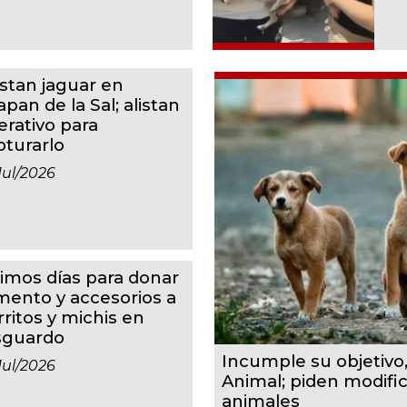
istan jaguar en
apan de la Sal; alistan
erativo para
pturarlo
jul/2026
timos días para donar
imento y accesorios a
rritos y michis en
sguardo
Incumple su objetivo
jul/2026
Animal; piden modifi
animales