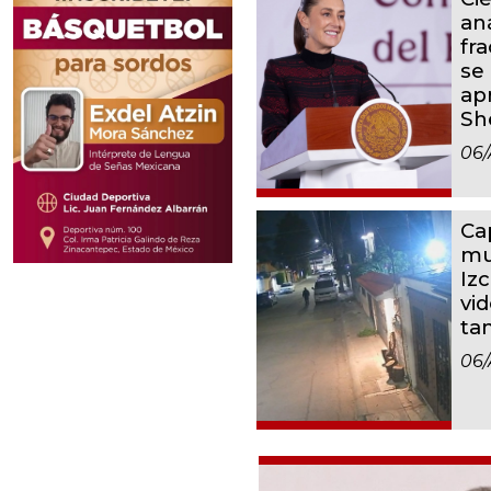
aná
fr
se 
ap
Sh
06/
Ca
mu
Iz
vid
ta
06/