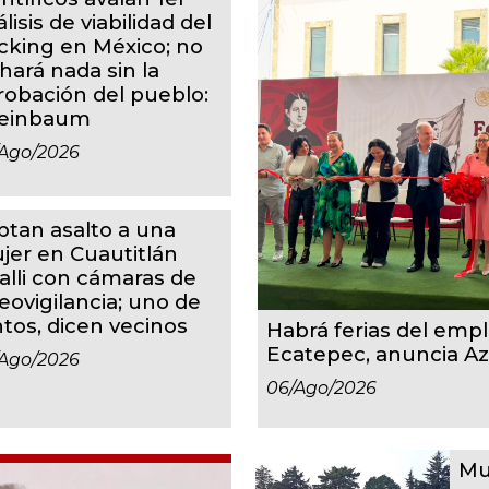
lisis de viabilidad del
acking en México; no
hará nada sin la
robación del pueblo:
einbaum
ago/2026
ptan asalto a una
jer en Cuautitlán
calli con cámaras de
eovigilancia; uno de
ntos, dicen vecinos
Habrá ferias del em
Ecatepec, anuncia A
ago/2026
06/ago/2026
Mu