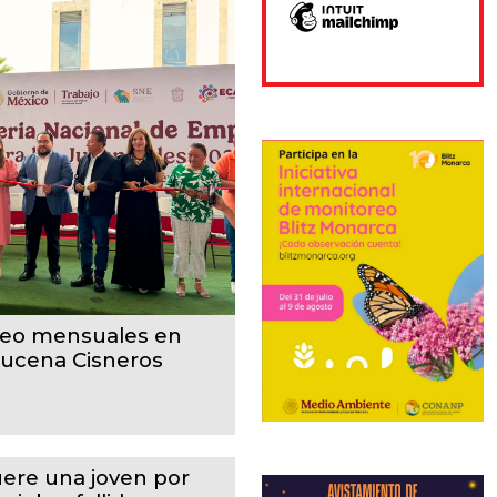
pleo mensuales en
zucena Cisneros
ere una joven por