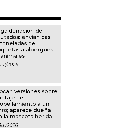
ga donación de
putados: envían casi
 toneladas de
oquetas a albergues
 animales
jul/2026
ocan versiones sobre
ntaje de
ropellamiento a un
rro; aparece dueña
n la mascota herida
jul/2026