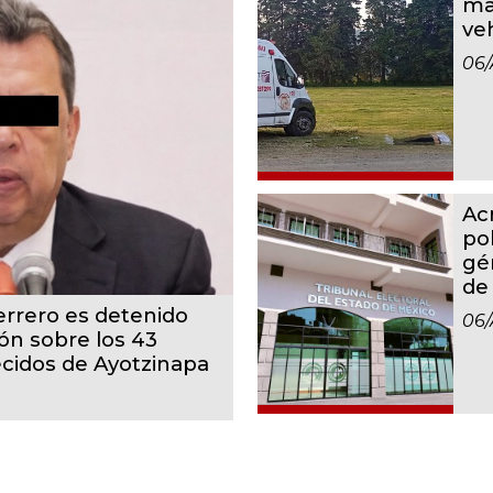
ma
ve
06/
Ac
po
gé
de
rrero es detenido
06/
ón sobre los 43
cidos de Ayotzinapa