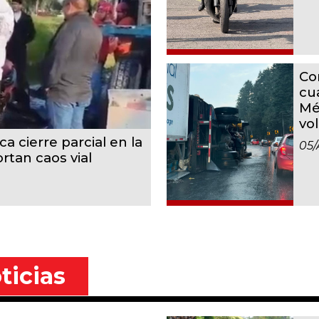
Co
cu
Mé
vo
a cierre parcial en la
05/
rtan caos vial
ticias