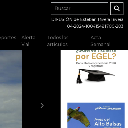
DIFUSIÓN de Esteban Rivera Rivera
04-2024-100415481700-203
portes
Alerta
Todos los
Acta
Vial
artículos
Semanal