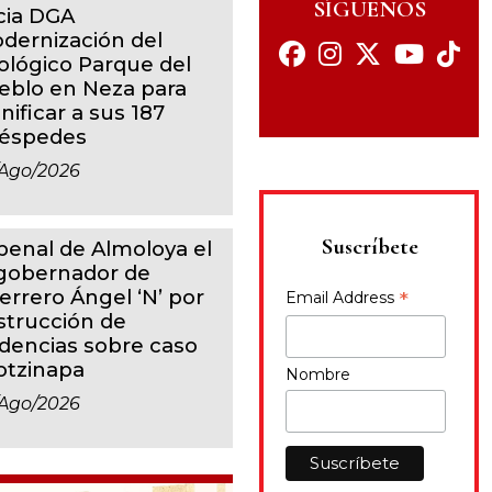
SÍGUENOS
icia DGA
dernización del
ológico Parque del
eblo en Neza para
nificar a sus 187
éspedes
ago/2026
Suscríbete
 penal de Almoloya el
gobernador de
errero Ángel ‘N’ por
*
Email Address
strucción de
idencias sobre caso
otzinapa
Nombre
ago/2026