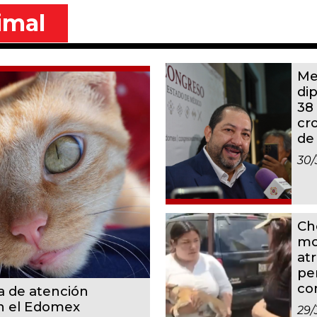
imal
Me
di
38
cr
de
30/
Ch
mo
at
pe
co
a de atención
en el Edomex
29/