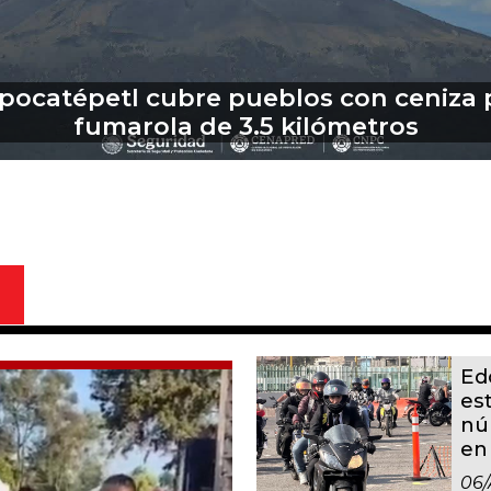
 Cabildo de Toluca la aprobación a bo
ependencia contra voluntad de reside
Ed
es
nú
en
06/