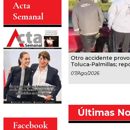
Acta
Semanal
Otro accidente provoc
Toluca-Palmillas; repo
07/ago/2026
Últimas No
Facebook