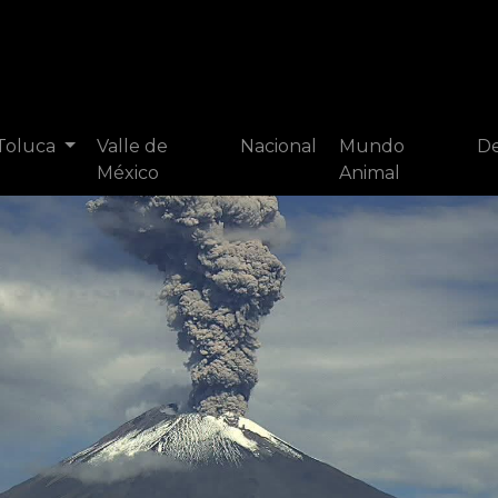
 Toluca
Valle de
Nacional
Mundo
De
México
Animal