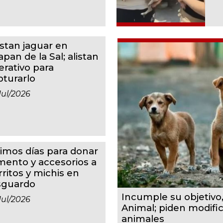
istan jaguar en
apan de la Sal; alistan
erativo para
pturarlo
jul/2026
timos días para donar
imento y accesorios a
rritos y michis en
sguardo
Incumple su objetivo
jul/2026
Animal; piden modifi
animales