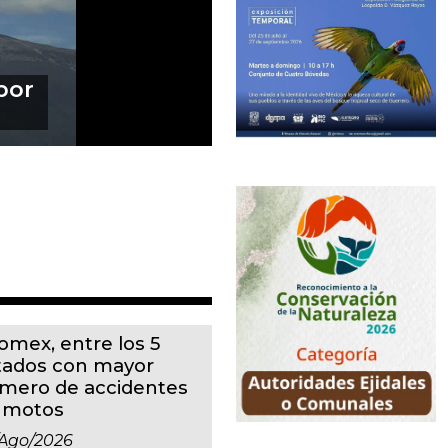
degas en
ntes
omex, entre los 5
tados con mayor
mero de accidentes
 motos
ago/2026