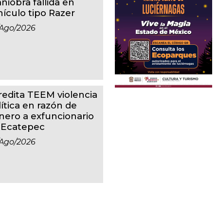
niobra fallida en
hículo tipo Razer
ago/2026
redita TEEM violencia
lítica en razón de
nero a exfuncionario
 Ecatepec
ago/2026