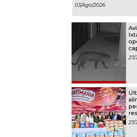
03/ago/2026
Av
Ixt
op
ca
27/
Úl
al
pe
re
27/