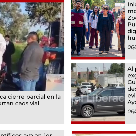
In
mo
Zo
Pu
dig
hu
06/
Al
ex
Gu
de
ev
a cierre parcial en la
Ay
rtan caos vial
06/
ntíficos avalan 1er