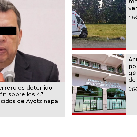
ma
ve
06/
Ac
po
gé
de
rrero es detenido
06/
ón sobre los 43
cidos de Ayotzinapa