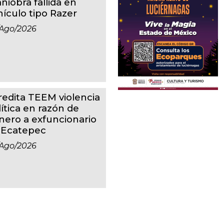
niobra fallida en
hículo tipo Razer
ago/2026
redita TEEM violencia
lítica en razón de
nero a exfuncionario
 Ecatepec
ago/2026