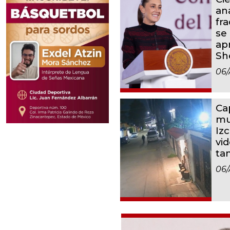
aná
fr
se 
ap
Sh
06/
Ca
mu
Iz
vid
ta
06/