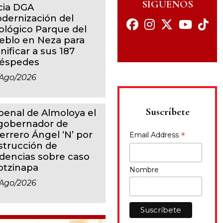
SÍGUENOS
icia DGA
dernización del
ológico Parque del
eblo en Neza para
nificar a sus 187
éspedes
ago/2026
Suscríbete
 penal de Almoloya el
gobernador de
errero Ángel ‘N’ por
*
Email Address
strucción de
idencias sobre caso
otzinapa
Nombre
ago/2026