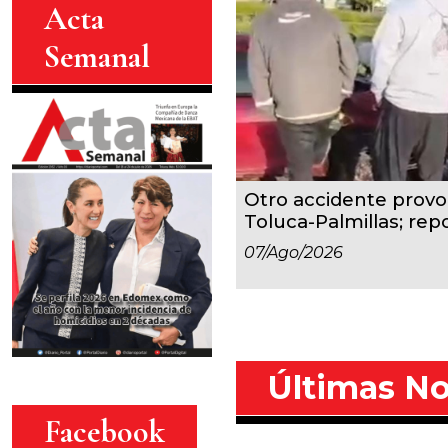
Acta
Semanal
Otro accidente provoc
Toluca-Palmillas; repo
07/ago/2026
Últimas No
Facebook