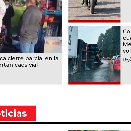
Co
cu
Mé
vo
a cierre parcial en la
05/
rtan caos vial
ticias