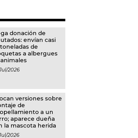
ga donación de
putados: envían casi
 toneladas de
oquetas a albergues
 animales
jul/2026
ocan versiones sobre
ntaje de
ropellamiento a un
rro; aparece dueña
n la mascota herida
jul/2026