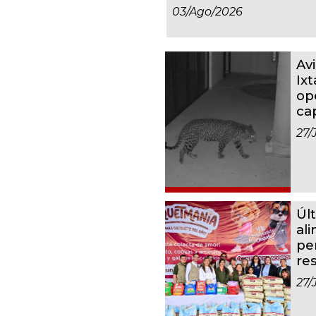
03/ago/2026
Av
Ixt
op
ca
27/
Úl
al
pe
re
27/