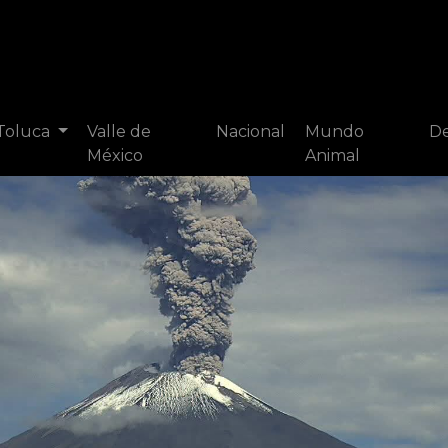
 Toluca
Valle de
Nacional
Mundo
De
México
Animal