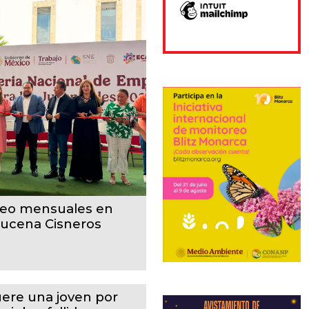
pleo mensuales en
zucena Cisneros
ere una joven por