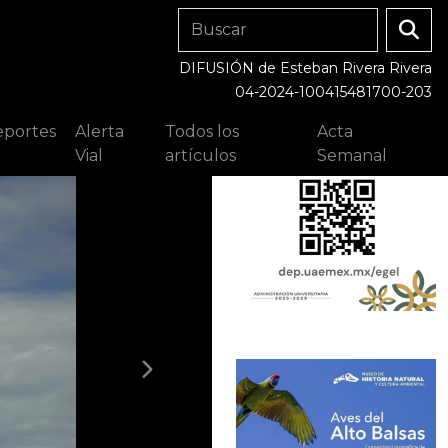
DIFUSIÓN de Esteban Rivera Rivera
04-2024-100415481700-203
portes
Alerta
Todos los
Acta
Vial
artículos
Semanal