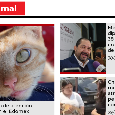
imal
Me
di
38
cr
de
30/
Ch
mo
at
pe
co
a de atención
en el Edomex
29/