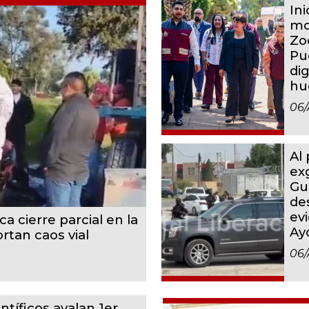
In
mo
Zo
Pu
dig
hu
06/
Al
ex
Gu
de
ev
a cierre parcial en la
Ay
rtan caos vial
06/
ntíficos avalan 1er