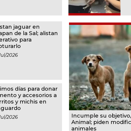
istan jaguar en
apan de la Sal; alistan
erativo para
pturarlo
jul/2026
timos días para donar
imento y accesorios a
rritos y michis en
sguardo
Incumple su objetivo
jul/2026
Animal; piden modifi
animales