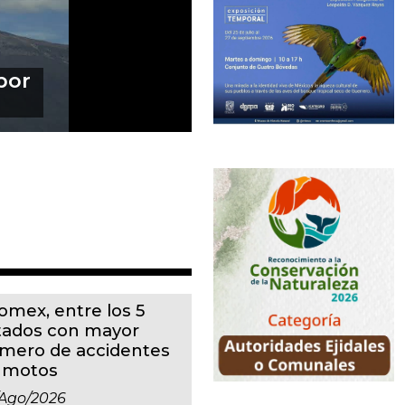
degas en
ntes
omex, entre los 5
tados con mayor
mero de accidentes
 motos
ago/2026