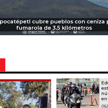
 Cabildo de Toluca la aprobación a bo
ependencia contra voluntad de reside
Ed
es
nú
en
06/