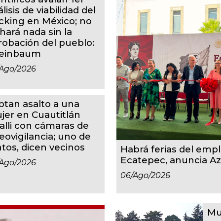
lisis de viabilidad del
acking en México; no
hará nada sin la
robación del pueblo:
einbaum
ago/2026
ptan asalto a una
jer en Cuautitlán
calli con cámaras de
eovigilancia; uno de
ntos, dicen vecinos
Habrá ferias del em
Ecatepec, anuncia A
ago/2026
06/ago/2026
Mu