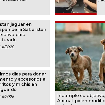
29/
istan jaguar en
apan de la Sal; alistan
erativo para
pturarlo
jul/2026
timos días para donar
imento y accesorios a
rritos y michis en
sguardo
Incumple su objetivo
jul/2026
Animal; piden modifi