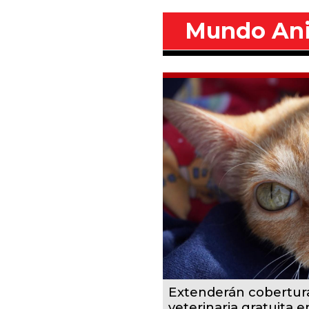
Mundo An
Extenderán cobertur
veterinaria gratuita 