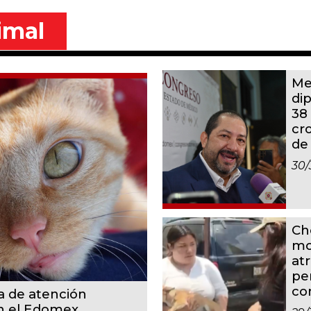
imal
Me
di
38
cr
de
30/
Ch
mo
at
pe
co
a de atención
en el Edomex