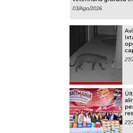
03/ago/2026
Av
Ixt
op
ca
27/
Úl
al
pe
re
27/