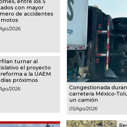
omex, entre los 5
tados con mayor
mero de accidentes
 motos
ago/2026
filan turnar al
islativo el proyecto
 reforma a la UAEM
 días próximos
Congestionada duran
ago/2026
carretera México-Tol
un camión
05/ago/2026
Re