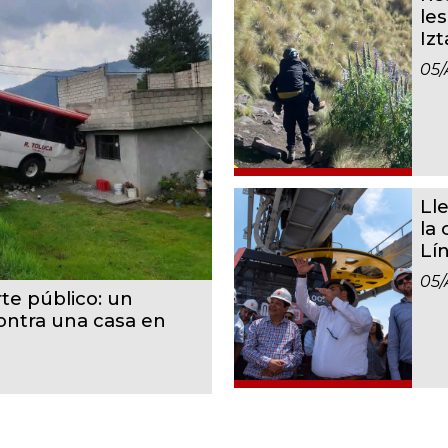
le
Iz
05/
Ll
la
Lí
05/
te público: un
contra una casa en