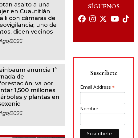
ptan asalto a una
SÍGUENOS
jer en Cuautitlán
calli con cámaras de
eovigilancia; uno de
ntos, dicen vecinos
ago/2026
einbaum anuncia 1ª
Suscríbete
rnada de
forestación; va por
*
Email Address
antar 1,500 millones
 árboles y plantas en
 sexenio
Nombre
ago/2026