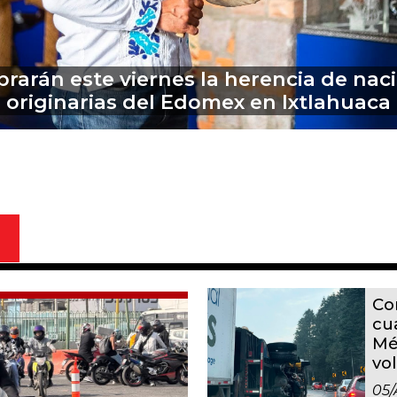
Pirotecnia, la fábrica de tragedias
en Edomex que recibe incentivos
sin clara regulación
Co
cu
Mé
vo
05/