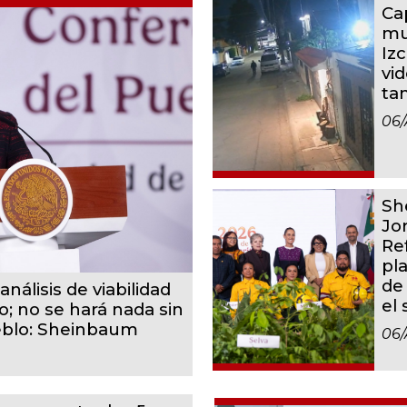
Ca
mu
Iz
vid
ta
06/
Sh
Jo
Re
pl
de
análisis de viabilidad
el
o; no se hará nada sin
eblo: Sheinbaum
06/