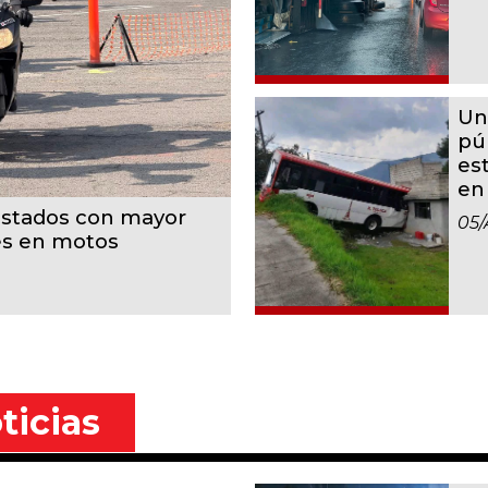
Un
pú
es
en
estados con mayor
05/
es en motos
ticias