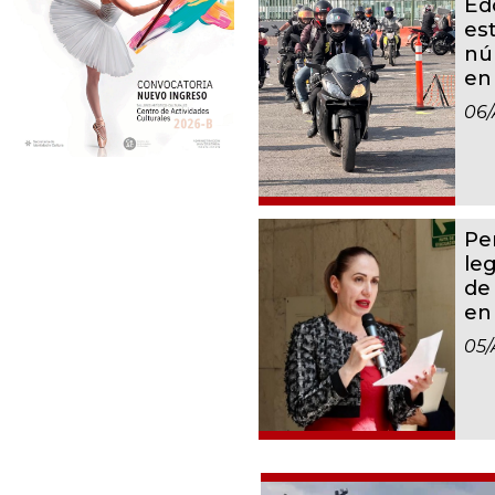
Ed
es
nú
en
06/
Per
leg
de
en
05/