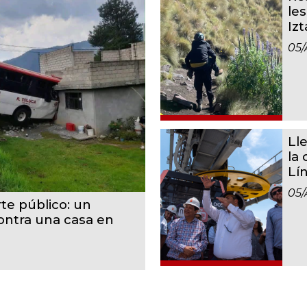
le
Iz
05/
Ll
la
Lí
05/
te público: un
contra una casa en