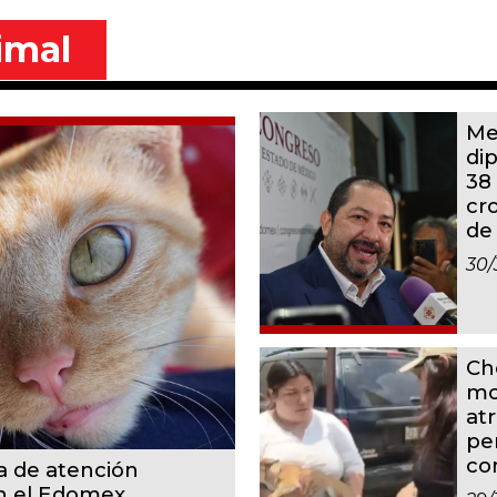
imal
Me
di
38
cr
de
30/
Ch
mo
at
pe
co
a de atención
en el Edomex