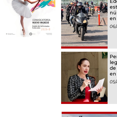
Ed
es
nú
en
06/
Per
leg
de
en
05/