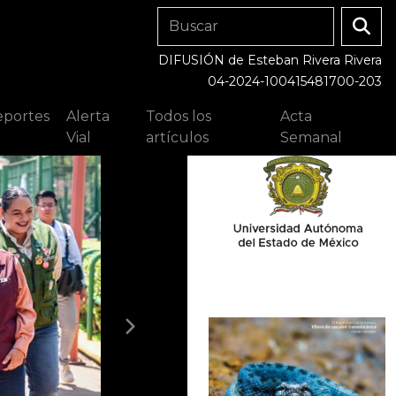
DIFUSIÓN de Esteban Rivera Rivera
04-2024-100415481700-203
portes
Alerta
Todos los
Acta
Vial
artículos
Semanal