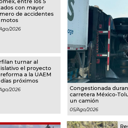
omex, entre los 5
tados con mayor
mero de accidentes
 motos
ago/2026
filan turnar al
islativo el proyecto
 reforma a la UAEM
 días próximos
Congestionada duran
ago/2026
carretera México-Tol
un camión
05/ago/2026
Re