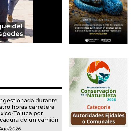
o Ángel ‘N’
otzinapa
ngestionada durante
atro horas carretera
xico-Toluca por
lcadura de un camión
ago/2026