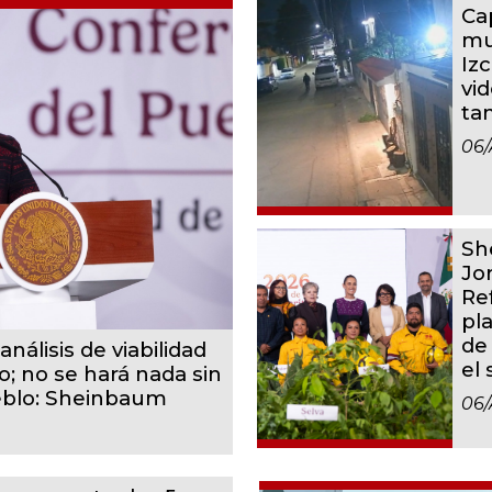
Ca
mu
Iz
vid
ta
06/
Sh
Jo
Re
pl
de
análisis de viabilidad
el
o; no se hará nada sin
eblo: Sheinbaum
06/