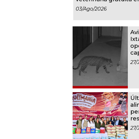
03/ago/2026
Av
Ixt
op
ca
27/
Úl
al
pe
re
27/