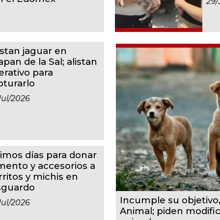
29/
istan jaguar en
apan de la Sal; alistan
erativo para
pturarlo
jul/2026
timos días para donar
imento y accesorios a
rritos y michis en
sguardo
Incumple su objetivo
jul/2026
Animal; piden modifi