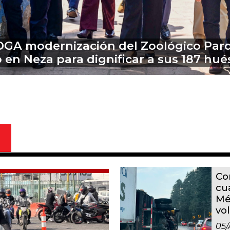
e Almoloya el exgobernador de Guerrer
trucción de evidencias sobre caso Ay
Co
cu
Mé
vo
05/