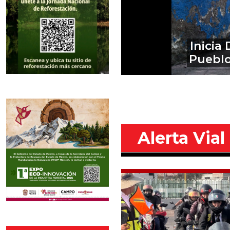
Al penal d
por des
Alerta Vial