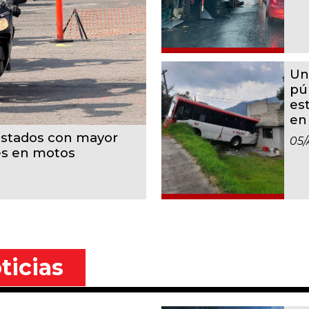
Un
pú
es
en
estados con mayor
05/
es en motos
ticias