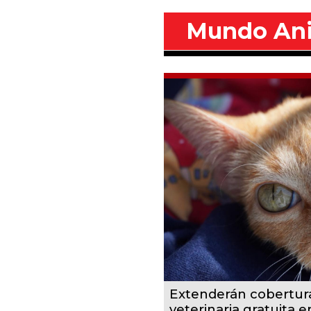
Mundo An
Extenderán cobertur
veterinaria gratuita 