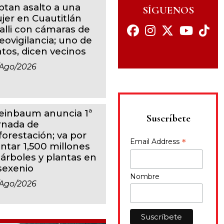
ptan asalto a una
SÍGUENOS
jer en Cuautitlán
calli con cámaras de
eovigilancia; uno de
ntos, dicen vecinos
ago/2026
einbaum anuncia 1ª
Suscríbete
rnada de
forestación; va por
*
Email Address
antar 1,500 millones
 árboles y plantas en
 sexenio
Nombre
ago/2026